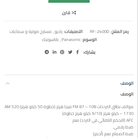
قارن
رمز المنتج:
RF-2400D
التصنيفات:
راديو
,
مسارح صوتية و سماعات
الوسوم:
Panasonic
,
باناسونيك
يشارك
الوصف
الوصف
موالف نطاق الترددات FM 87 – 108 ميجا هرتز (خطوة 50 كيلو هرتز) AM 520
– 1730 كيلو هرتز (9/10 كيلو هرتز خطوة)
AFC (التحكم التلقائي في التردد) نعم
ضبط رقمي
ضبط الصمام نعم (أحمر)