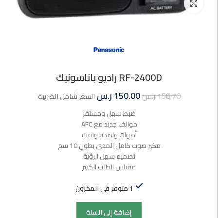
اضغط للتكبير
RF-2400D راديو باناسونيك
150.00
ر.س
158.70
ر.س
السعر شامل الضريبة
ضبط سهل ومستقر
موالف جديد مع AFC
أصوات واضحة ونقية
مكبر صوت كامل المدى بطول 10 سم
تصميم سهل الرؤية
مقياس الطلب الكبير
1 متوفر في المخزون
إضافة إلى السلة