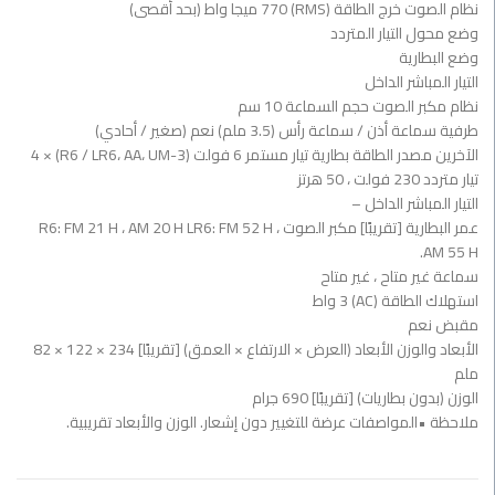
نظام الصوت خرج الطاقة (RMS) 770 ميجا واط (بحد أقصى)
وضع محول التيار المتردد
وضع البطارية
التيار المباشر الداخل
نظام مكبر الصوت حجم السماعة 10 سم
طرفية سماعة أذن / سماعة رأس (3.5 ملم) نعم (صغير / أحادي)
الآخرين مصدر الطاقة بطارية تيار مستمر 6 فولت (R6 / LR6، AA، UM-3) × 4
تيار متردد 230 فولت ، 50 هرتز
التيار المباشر الداخل –
عمر البطارية [تقريبًا] مكبر الصوت R6: FM 21 H ، AM 20 H LR6: FM 52 H ،
AM 55 H.
سماعة غير متاح ، غير متاح
استهلاك الطاقة (AC) 3 واط
مقبض نعم
الأبعاد والوزن الأبعاد (العرض × الارتفاع × العمق) [تقريبًا] 234 × 122 × 82
ملم
الوزن (بدون بطاريات) [تقريبًا] 690 جرام
ملاحظة •المواصفات عرضة للتغيير دون إشعار. الوزن والأبعاد تقريبية.