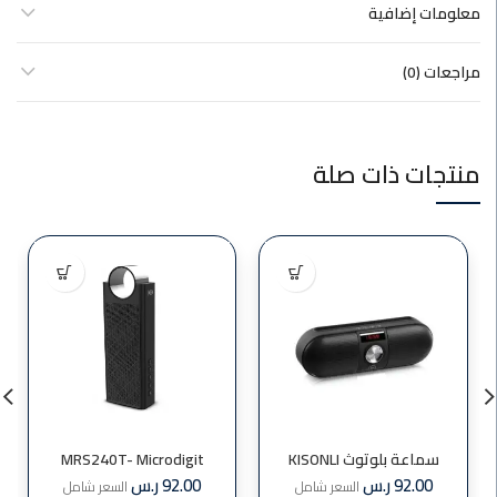
معلومات إضافية
مراجعات (0)
منتجات ذات صلة
سماعة بلوتوث KISONLI
MRS240T- Microdigit
M4
92.00
ر.س
92.00
ر.س
السعر شامل
السعر شامل