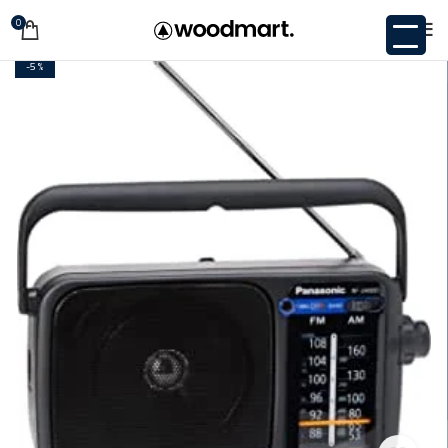
0
-5%