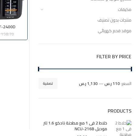
مكيفات
منتجات بدون تصنيف
RF-2400D راديو باناس
موقد فحم كهربائي
158.70
FILTER BY PRICE
السعر:
110 ر.س
—
1,130 ر.س
تصفية
PRODUCTS
خلاط 2 فى 1 مع مطحنة نادكو 1.6 لتر
موديل NCU-216B