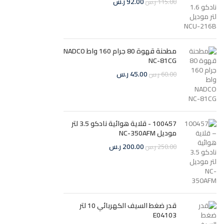
92.00
ر.س
115.00
ر.س
مطحنة قهوة 80 جرام 160 واط NADCO
NC-81CG
45.00
ر.س
60.00
ر.س
100457 - قلاية هوائية نادكو 3.5 لتر
موديل NC-350AFM
200.00
ر.س
250.00
ر.س
قدر ضغط السيف الكهربائي 10 لتر
E04103