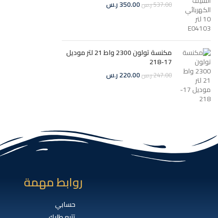
350.00
ر.س
537.00
ر.س
مكنسة تولون 2300 واط 21 لتر موديل
17-218
220.00
ر.س
247.00
ر.س
روابط مهمة
حسابي
تتبع طلبك