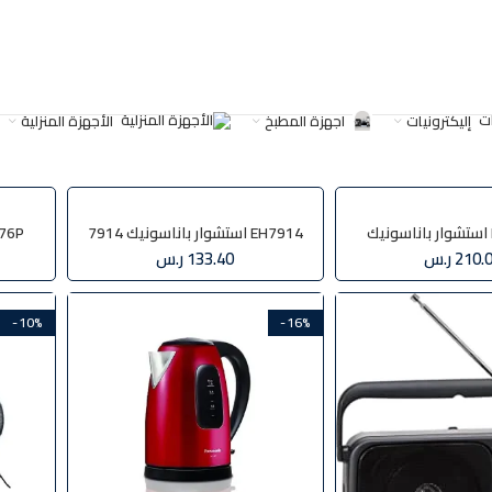
إليكترونيات
اجهزة المطبخ
الأجهزة المنزلية
ت الوسم “Panasonic”
EH7914 استشوار باناسونيك 7914
MJ-J176P خل
210.
ر.س
133.40
ر.س
-10%
-16%