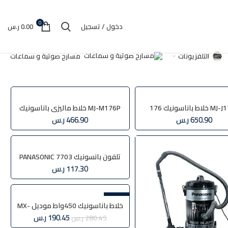
0
دخول / تسجيل
0.00
ر.س
التلفزيونات
مسارح صوتية و سماعات
اط باناسونيك 176
MJ-M176P خلاط ماليزي باناسونيك
650.90
ر.س
466.90
ر.س
تلفون بانسونيك 7703 PANASONIC
موديل KX-T7703X
117.30
ر.س
-32%
خلاط باناسونيك 450واط موديل MX-
M200
190.45
ر.س
280.45
ر.س