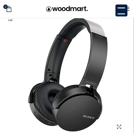
0
نفذ
اضغط للتكبير