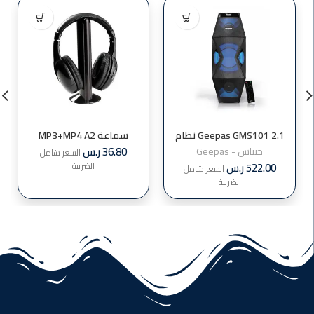
Geepas GMS101 2.1 نظام
سماعة MP3+MP4 A2
مكبر صوت مدمج
36.80
ر.س
جيباس - Geepas
السعر شامل
522.00
ر.س
الضريبة
السعر شامل
الضريبة