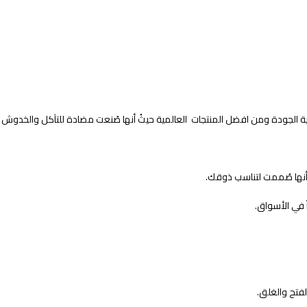
نها صُممت لتناسب ذوقك.
اً في الأسواق.
لفتح والغلق.