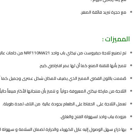
مع حجرة تبريد فائقة الصغر.
المميزات :
تم تصنيع ثلاجة ديفروست من نيكاي باب واحد NRF110NW21 من خامات عالية الجودة ومن افضل المنتجات العالمية حيثُ أنها صُنعت مضادة للتآكل والخدوش كما أنها مقاومة للصدأ.
تتميز بأنها مُتقنة الصنع كما أن لها عمر افتراضي كبير.
صُممت باللون الفضي المميز الذي يضيف للمكان شكل عصرى وجميل كما أ
الثلاجة من ماركة نيكاي المعروفة دولياً و تتميز بأن منتجاتها الأكثر مبيعاً حالي
تعمل الثلاجة على الحفاظ على الطعام بجودة عالية من التلف لمدة طويلة.
مزودة بباب واحد لسهولة الفتح والغلق.
بها ذراع سهل الوصول إليه عازل للكهرباء والحرارة لضمان السلامة و سهولة ا