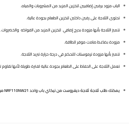
الباب مزود برفين إضافيين لتخزين المزيد من المشروبات والمياه.
تحتوى الثلاجة على رفين داخلين لتخزين الطعام بجودة عالية.
تتميز الثلاجة بأنها مزودة بدرج إضافي لتخزين المزيد من الفواكه والخضروات.
مزودة بضاغط صامت موفر للطاقة.
تتميز بأنها مزودة ترموستات للتحكم في درجة حرارة تبريد الثلاجة.
تعمل الثلاجة على الحفاظ على الطعام بجودة عالية لفترة طويلة لأنها تقاوم تكون 99% من البكتيريا ا
يمكنك طلب ثلاجة ثلاجة ديفروست من نيكاي باب واحد NRF110NW21 من