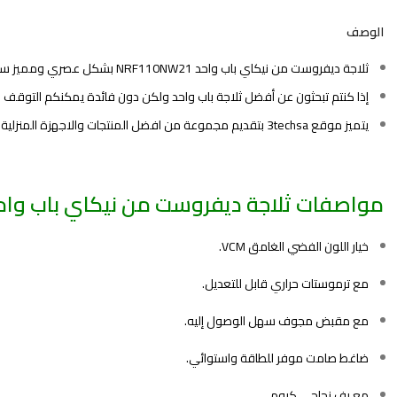
الوصف
ثلاجة ديفروست من نيكاي باب واحد NRF110NW21 بشكل عصري ومميز سوف يتناسب مع ذوقك من
إذا كنتم تبحثون عن أفضل ثلاجة باب واحد ولكن دون فائدة يمكنكم التوقف الآ
يتميز موقع 3techsa بتقديم مجموعة من افضل المنتجات والاجهزة المنزلية المختلفة بجودة عالية وسعر مميز لا يمكن منافسته.
مواصفات ثلاجة ديفروست من نيكاي باب واحد RF110NW21
خيار اللون الفضي الغامق VCM.
مع ترموستات حراري قابل للتعديل.
مع مقبض مجوف سهل الوصول إليه.
ضاغط صامت موفر للطاقة واستوائي.
مع رف زجاجي كروم .