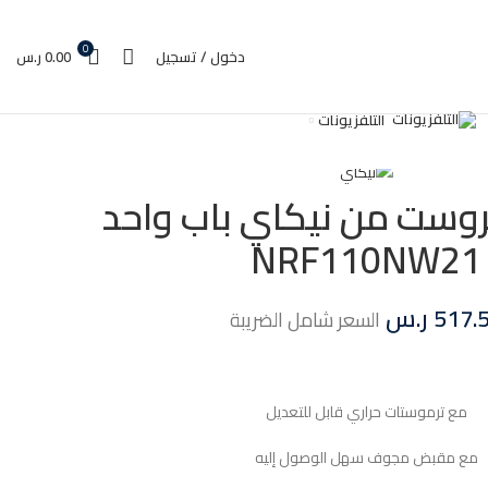
0
دخول / تسجيل
0.00
ر.س
التلفزيونات
روست من نيكاي باب واحد
NRF110NW21
517.
ر.س
السعر شامل الضريبة
مع ترموستات حراري قابل للتعديل
مع مقبض مجوف سهل الوصول إليه