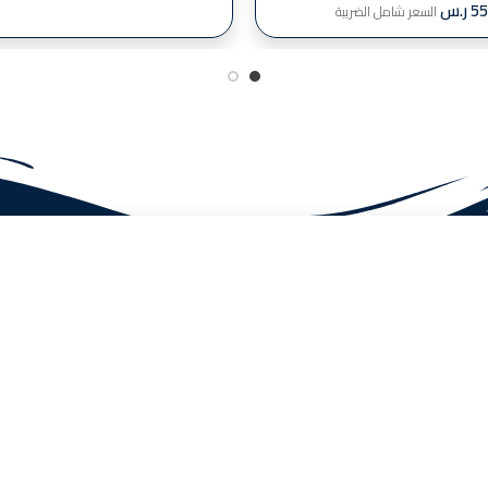
55
ر.س
السعر شامل الضريبة
روابط سريعة
المتجر
ابدأ الكتابة لرؤية المشاركات التي تبحث عنها.
من نحن
الاسترجاع والإستبدال
اتصل بنا
سياسة الضمان
سياسة الخصوصية