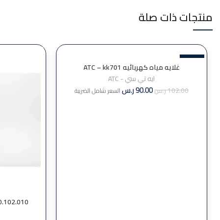
منتجات ذات صلة
-12%
غلايه مياه كهربائيه ATC – kk701
ايه تي سي - ATC
90.00
ر.س
102.00
ر.س
السعر شامل الضريبة
800.102.010 غلاية كهربائية اور