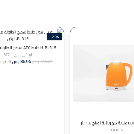
-20%
H-BL315 خلاط ATC سطح الطاولة مع مطحنة
ايه تي سي - ATC
86.94
ر.س
109.00
ر.س
السعر شا
نج 1.8 لتر
KOOLEN