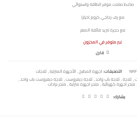
صاغط صامت موفر للطاقة واستوائي
مع رف زجاجي كروم )خيار(
مع حجرة تبريد فائقة الصغر
غير متوفر في المخزون
قارن
NR
التصنيفات:
اجهزة المطبخ
,
الأجهزة المنزلية
,
ثلاجات
ت
,
ثلاجة
,
ثلاجة باب واحد
,
ثلاجة ديفروست
,
ثلاجة ديفروست باب واحد
,
متجر اجهزة كهربائية
,
متجر اجهزة منزلية
,
متجر برادات
يشارك