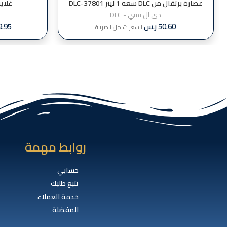
عصارة برتقال من DLC سعه 1 ليتر DLC-37801
غلاية ماء 
دي ال يسي - DLC
50.60
ر.س
9.95
السعر شامل الضريبة
روابط مهمة
حسابي
تتبع طلبك
خدمة العملاء
المفضلة