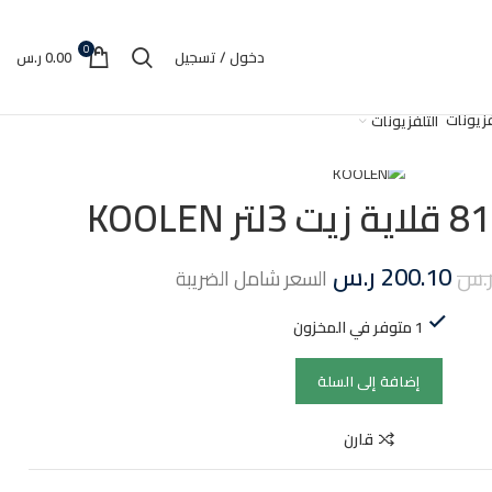
0
دخول / تسجيل
0.00
ر.س
التلفزيونات
 KOOLEN
200.10
ر.س
.س
السعر شامل الضريبة
1 متوفر في المخزون
إضافة إلى السلة
قارن