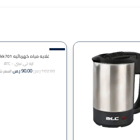
-12%
غلايه مياه كهربائيه ATC – kk701
ايه تي سي - ATC
90.00
ر.س
102.00
ر.س
السعر شا