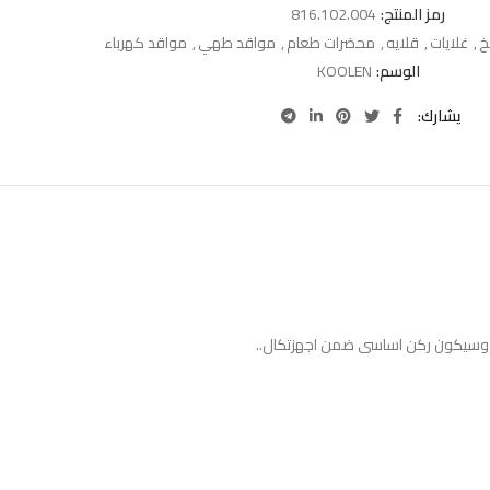
رمز المنتج:
816.102.004
خ
,
غلايات
,
قلايه
,
محضرات طعام
,
مواقد طهي
,
مواقد كهرباء
الوسم:
KOOLEN
يشارك
خك وسيكون ركن اساسى ضمن اجهزتكال..