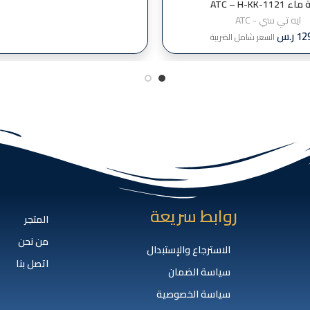
ATC – H-KK-1121
ايه تي سي - ATC
12
ر.س
السعر شامل الضريبة
روابط سريعة
المتجر
من نحن
الاسترجاع والإستبدال
اتصل بنا
سياسة الضمان
سياسة الخصوصية