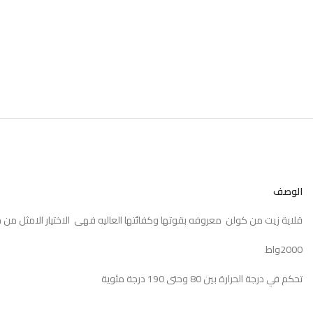
الوصف
قلاية زيت من كولن معروفه بقوتها وكفائتها العاليه فهى الاختيار الامثل م
2000واط
تحكم في درجة الحرارة بين 80 وحتى 190 درجة مئوية