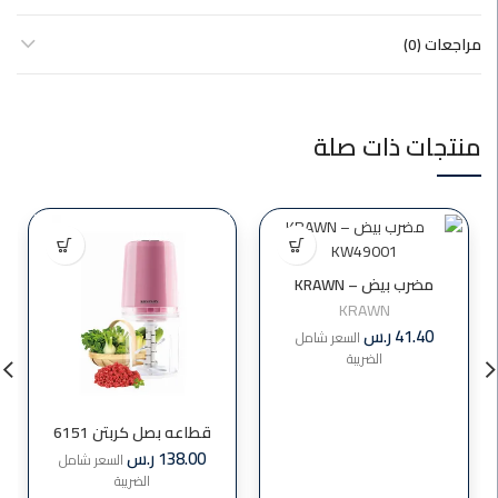
مراجعات (0)
منتجات ذات صلة
مضرب بيض KRAWN –
KW49001
KRAWN
41.40
ر.س
السعر شامل
الضريبة
قطاعه بصل كربتن 6151
138.00
ر.س
السعر شامل
الضريبة