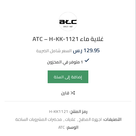
غلاية ماء ATC – H-KK-1121
129.95
ر.س
السعر شامل الضريبة
1 متوفر في المخزون
إضافة إلى السلة
قارن
رمز المنتج:
H-KK1121
التصنيفات:
اجهزة المطبخ
,
غلايات
,
محضرات المشروبات الساخنة
الوسم:
ATC