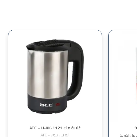
غلاية ماء ATC – H-KK-1121
ايه تي سي - ATC
مل الضريبة