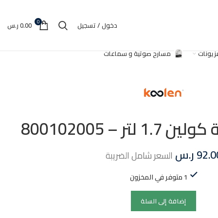
0
دخول / تسجيل
0.00
ر.س
فزيونات
مسارح صوتية و سماعات
لتر – 800102005
92.0
ر.س
السعر شامل الضريبة
1 متوفر في المخزون
إضافة إلى السلة