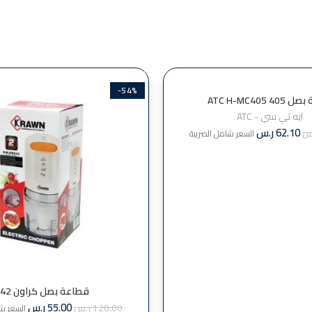
-54%
40 ATC H-MC405
ايه تي سي - ATC
62.10
ر.س
س
السعر شامل الضريبة
قطاعة بصل كراون 942
55.00
ر.س
120.00
ر.س
السعر شا