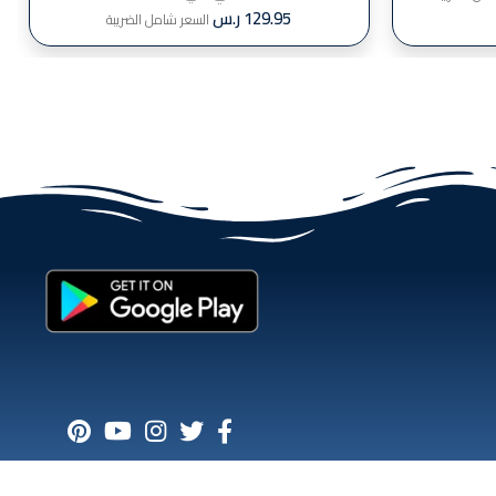
129.95
ر.س
السعر شامل الضريبة