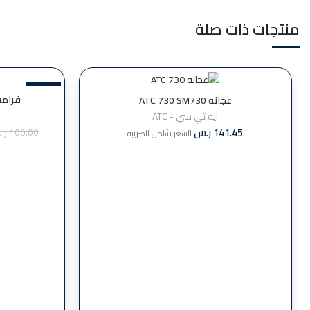
منتجات ذات صلة
-38%
فرامة بصل 5
عجانه ATC 730 SM730
ايه تي سي - ATC
141.45
ر.س
100.00
ر.
السعر شامل الضريبة