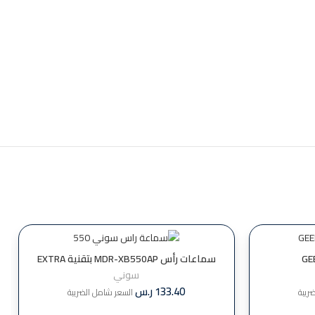
سماعات رأس MDR-XB550AP بتقنية EXTRA
BASS ™
سوني
133.40
ر.س
ريبة
السعر شامل الضريبة