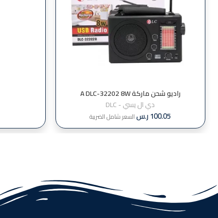
راديو شحن ماركة A DLC-32202 8W
دي ال يسي - DLC
100.05
ر.س
السعر شامل الضريبة