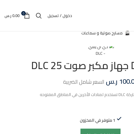
0
دخول / تسجيل
0.00
ر.س
مسارح صوتية و سماعات
DL
100.
ر.س
السعر شامل الضريبة
لمناطق المفتوحه
1 متوفر في المخزون