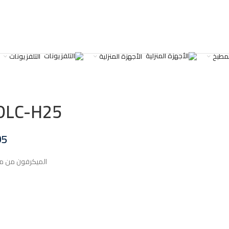
لمطبخ
الأجهزة المنزلية
التلفزيونات
DLC-H25 جهاز مكبر صوت C 25
05
الميكرفون من ماركة DLC تستخدم لمنادات الأخرين في ا