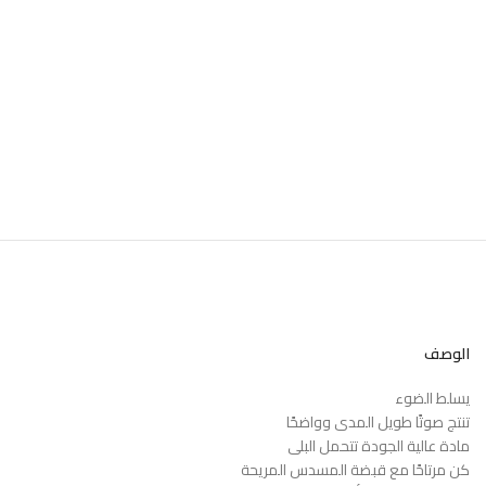
الوصف
يسلط الضوء
تنتج صوتًا طويل المدى وواضحًا
مادة عالية الجودة تتحمل البلى
كن مرتاحًا مع قبضة المسدس المريحة