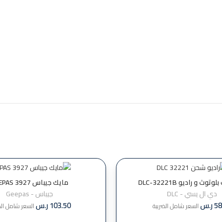
ث و راديو DLC-32221B
مايك جيباس GEEPAS 3927
دي ال يسي - DLC
جيباس - Geepas
58
ر.س
103.50
ر.س
السعر شامل الضريبة
السعر شامل الض