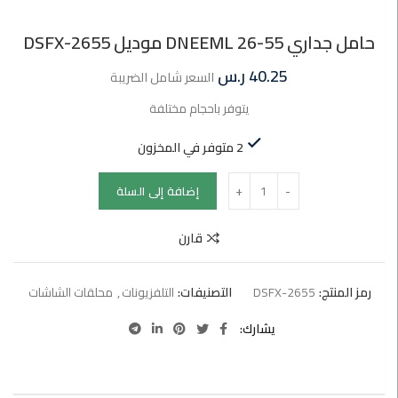
حامل جداري DNEEML 26-55 موديل DSFX-2655
40.25
ر.س
السعر شامل الضريبة
يتوفر باحجام مختلفة
2 متوفر في المخزون
إضافة إلى السلة
قارن
رمز المنتج:
DSFX-2655
التصنيفات:
التلفزيونات
,
محلقات الشاشات
يشارك