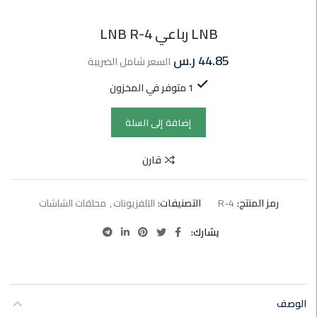
LNB رباعي LNB R-4
44.85
ر.س
السعر شامل الضريبة
1 متوفر في المخزون
إضافة إلى السلة
قارن
رمز المنتج:
R-4
التصنيفات:
التلفزيونات
,
محلقات الشاشات
يشارك
الوصف