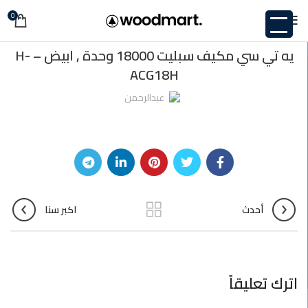
0
غير مصنف
يه تي سي مكيف سبليت 18000 وحدة , ابيض – H-
ACG18H
عبدالرحمن
أحدث
اكبر سنا
اترك تعليقاً