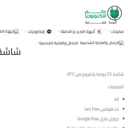
مكيفات
أجهزة التبريد و التدفئة
إليكترونيات
الجمال والعناية الشخصية
شاشة 55 بوصة atc سمارت 4k منحني ب
شاشه 55 بوصة بلاتنيوم من ATC
المميزات
4K
نت فليكس net Flex
جوجل بلاي Google Play