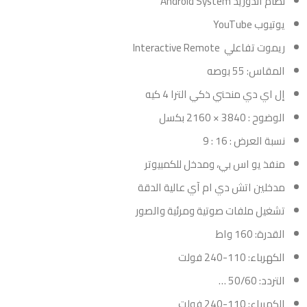
نظام اندوريد Android System
يوتيوب YouTube
ريموت تفاعلي Interactive Remote
المقاس: 55 بوصه
إل اي دي منحني ذكي الترا 4 كيه
الوضوح : 3840 × 2160 بكسل
نسبة العرض : 16 : 9
منفذ يو اس بي، ومدخل للكمبيوتر
مدخلين اتش دي ام آي عالية الدقة
تشغيل ملفات صوتية ومرئية والصور
القدرة: 160 واط
الكهرباء: 110-240 فولت
التردد: 50/60 …
الكهرباء: 110-240 فولت