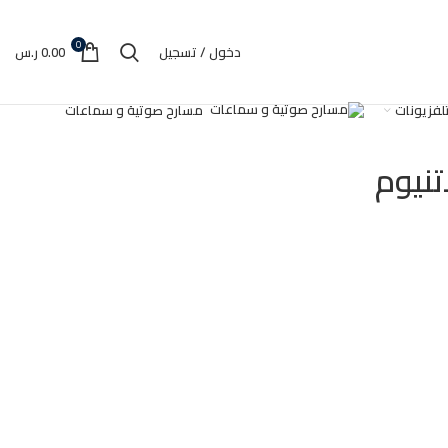
0
دخول / تسجيل
0.00
ر.س
تلفزيونات
مسارح صوتية و سماعات