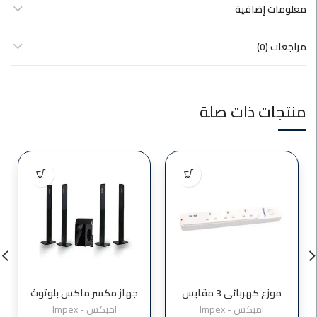
معلومات إضافية
مراجعات (0)
منتجات ذات صلة
موزع كهربائي 3 مقابس
جهاز مكسر ماكس بلوتوث
بطول 3 متر من امبكس
MD4
امبكس - Impex
امبكس - Impex