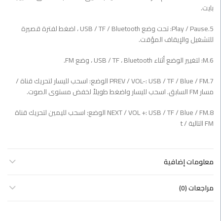
بايت.
5.Play / Pause: تحت وضع USB / TF / Bluetooth ، اضغط لفترة قصيرة
للتشغيل والإيقاف المؤقت.
6.M: لتغيير الوضع أثناء USB / TF ، Bluetooth ، وضع FM.
7.PREV / VOL-: USB / TF / Blue / FM الوضع: اسحب لليسار لتحريك قناة /
مسار FM السابق. اسحب لليسار واضغط طويلاً لخفض مستوى الصوت.
8.NEXT / VOL +: USB / TF / Blue / FM الوضع: اسحب لليمين لتحريك قناة
FM التالية / t
معلومات إضافية
مراجعات (0)