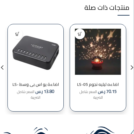
منتجات ذات صلة
اضاءه ليليه نجوم LS-05
اضاءة يو اس بي وسط LS-
10
70.15
ر.س
13.80
ر.س
السعر شامل
السعر شامل
الضريبة
الضريبة