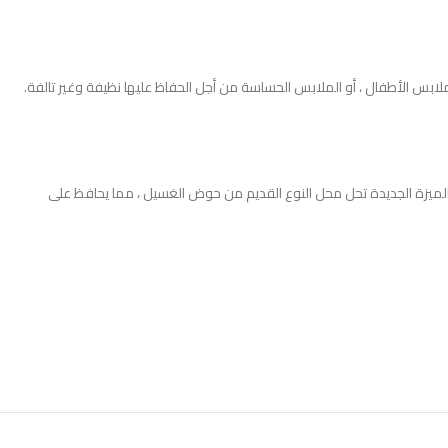
ع ذلك ، عند شراء مثل هذه الآلة الصغيرة ذات السعة 1.2 كجم ، قد ترغب في استخدامها لملابس الأطفال ، أو الملابس الحساسة من أجل الحفاظ عليها نظيفة وغير تالفة.
 الميزة الجديدة تحل محل النوع القديم من حوض الغسيل ، مما يحافظ على