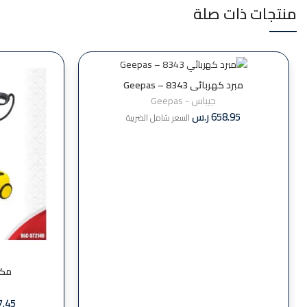
منتجات ذات صلة
مبرد كهربائي Geepas – 8343
جيباس - Geepas
658.95
ر.س
السعر شامل الضريبة
مكنسة DLC
7.45