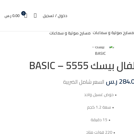
0
دخول / تسجيل
0.00
ر.س
مسارح صوتية و سماعات
سك 5555 – BASIC
284.
ر.س
السعر شامل الضريبة
• حوض غسيل واحد
• سعة 1.2 كجم
• 15 دقيقة
• 220 فولت متاح