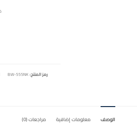
ض
رمز المنتج:
BW-555NK
ا
الوصف
معلومات إضافية
مراجعات (0)