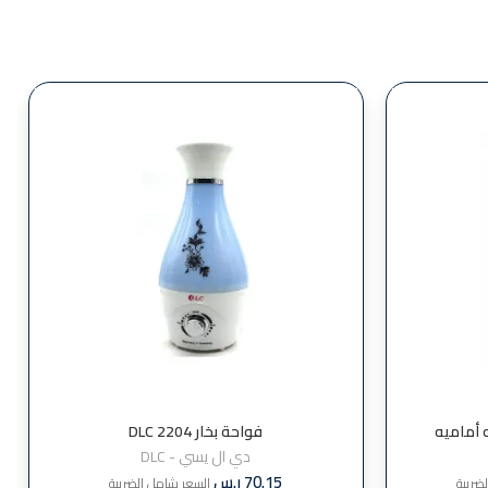
يلو فتحه أماميه
فواحة بخار DLC 2204
دي ال يسي - DLC
70.15
ر.س
ضريبة
السعر شامل الضريبة