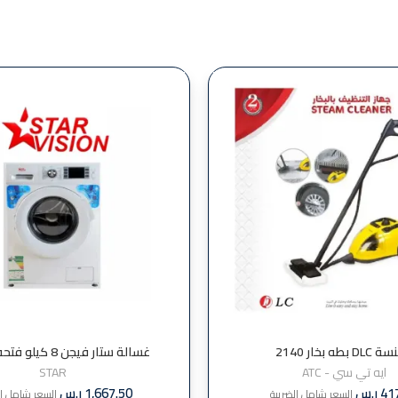
 بطه بخار 2140
غسالة ستار فيجن 8 ك
SVFL800WM
ايه تي سي - ATC
STAR
41
ر.س
1,667.50
ر.س
السعر شامل الضريبة
السعر شامل ال