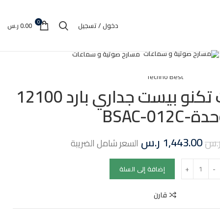
0
دخول / تسجيل
0.00
ر.س
مسارح صوتية و سماعات
Techno Best
مكيف اسبليت تكنو بيست جداري بارد 12100
ة-BSAC-012C
1,443.00
ر.س
.س
السعر شامل الضريبة
إضافة إلى السلة
قارن