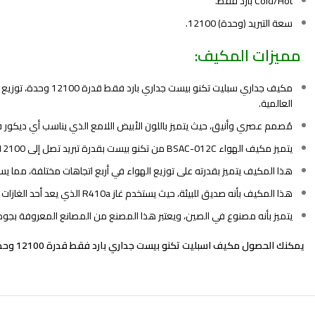
Cold/Hot بارد فقط.
سعة التبريد (وحدة) 12100.
مميزات المكيف:
مكيف جداري سبليت تكنو بيست جداري بارد فقط قدرة 12100 وحدة، توزيع اربع اتجاهات، صوت هادئ، صديق للبيئة، صيني – BSAC-012C مصنوع
العالمية.
مُصمم عصري وأنيق، حيث يتميز باللون الأبيض اللامع الذي يناسب أي ديكور ف
يتميز مكيف الهواء BSAC-012C من تكنو بيست بقدرة تبريد تصل إلى 12100 وحدة حرارية، مما يجعله قادرًا على تبريد المساحات الكبيرة بشكل فعال.
هذا المكيف يتميز بقدرته على توزيع الهواء في أربع اتجاهات مختلفة، مما يسا
هذا المكيف بأنه صديق للبيئة، حيث يستخدم غاز R410a الذي يعد أحد الغازات البديلة الصديقة للبيئة بديلاً عن غازات التبريد التقليدية.
يتميز بأنه مصنوع في الصين، ويعتبر هذا المصنع من المصانع المعروفة بجودة
يمكنك الحصول
مكيف اسبليت تكنو بيست جداري بارد فقط قدرة 12100 وحدة،