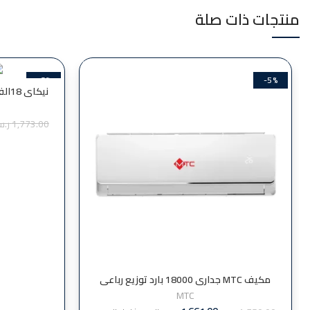
منتجات ذات صلة
-6%
-5%
نيك
1,773.00
ر.
مكيف MTC جداري 18000 بارد توزيع رباعي
MTC18CT22N
MTC