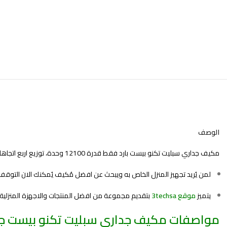
الوصف
مكيف جداري سبليت تكنو بيست بارد فقط قدرة 12100 وحدة، توزيع اربع اتجاهات، صوت هادئ، صديق للبيئة، صيني – BSAC-012C
لمن يُريد تجهيز المنزل الخاص به ويبحث عن افضل مُكيف يُمكنك الان التوقف
يتميز
موقع 3techsa
بتقديم مجموعة من افضل المنتجات والاجهزة المنزلية 
مواصفات مكيف جداري سبليت تكنو بيست جداري بارد