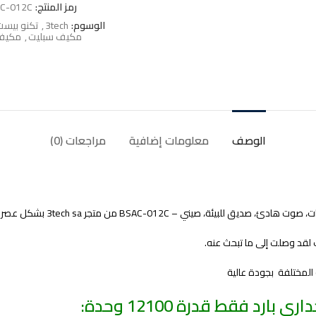
رمز المنتج:
C-012C
الوسوم:
3tech
,
تكنو بيست
مكيف سبليت
,
مكيف 
الوصف
معلومات إضافية
مراجعات (0)
من متجر 3tech sa بشكل عصري ومميز سوف يتناسب مع ذوقك.
 لقد وصلت إلى ما تبحث عنه.
المختلفة بجودة عالية
 فقط قدرة 12100 وحدة: