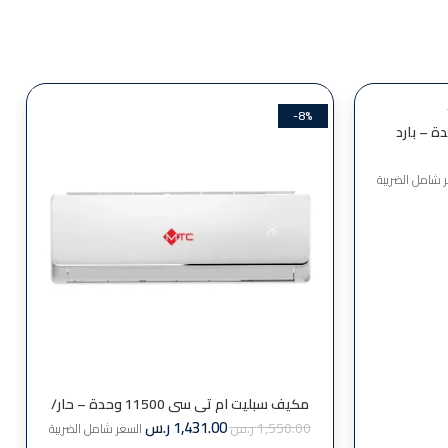
-8%
ت كارير 24000 وحدة – بارد
 شامل الضريبة
مكيف سبليت ام تي سي 11500 وحدة – حار/
بارد MTC12CT
1,431.00
ر.س
1,550.00
ر.س
السعر شامل الضريبة