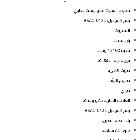
مكيف اسبليت تكنو بيست جداري.
رقم الموديل: BSAC-012C
المميزات:
بارد فقط.
قدرة 12100 وحدة.
توزيع اربع اتجاهات.
صوت هادئ.
صديق للبيئة.
صيني.
العلامة التجارية تكنو بيست.
رقم الموديل BSAC-012C.
بلد الصنع الصين.
AC Type سبليت.