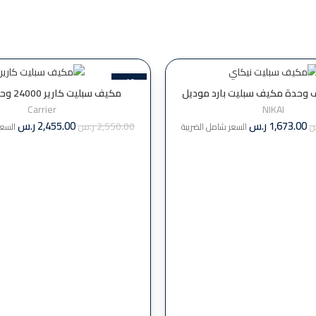
-4%
اي 18الف وحدة مكيف سبليت بارد موديل
مكيف سبلي
00124CAWP
nsac18136c22
Carrier
NIKAI
1,673.00
ر.س
2,455.00
ر.س
س
2,550.00
ر.س
السعر شامل الضريبة
السعر