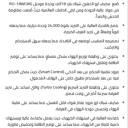
صُنع مكيف ارو الذهبي شباك بارد 18الف وحدة موديل RO-18WCMG
من مواد عالية الجودة ومن ارقي الخامات العالمية حيثُ صُنعت مقاومة
للخدش والصدأ.
يتميز بالقدرة العالية على التبريد بقوة 24,000 وحدة حرارية، مما يجعله
قوياً وفعالاً في تبريد الغرف الكبيرة.
تصميمه المناسب لوضعه في النافذة، مما يجعله سهل الاستخدام
والتركيب.
يحتوي على وظيفة توزيع الهواء بشكل متساوٍ، مما يساعد على توفير
الطاقة وتقليل استهلاك الكهرباء.
مزود بتقنية التحكم عن بعد الذكي (Smart Control)، حيث يمكن التحكم
فيه عن بعد باستخدام تطبيق خاص على الهاتف المحمول.
يحتوي على وظيفة التبريد السريع (Turbo Cooling)، والتي تساعد على تبريد
الغرفة بسرعة أكبر في وقت قصير.
مكيف شباك ارو مزود بفلتر هواء قابل للغسل، مما يساعد على تنقية
الهواء وتحسين جودة الهواء في الغرفة.
كفاءته العالية في استهلاك الكهرباء، حيث يعمل بكفاءة عالية ويستهلك
كمية قليلة من الكهرباء، مما يساعد على توفير الطاقة وتخفيض فاتورة