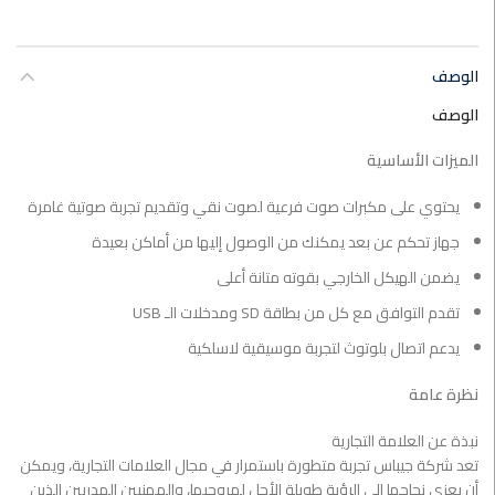
الوصف
الوصف
الميزات الأساسية
يحتوي على مكبرات صوت فرعية لصوت نقي وتقديم تجربة صوتية غامرة
جهاز تحكم عن بعد يمكنك من الوصول إليها من أماكن بعيدة
يضمن الهيكل الخارجي بقوته متانة أعلى
تقدم التوافق مع كل من بطاقة SD ومدخلات الـ USB
يدعم اتصال بلوتوث لتجربة موسيقية لاسلكية
نظرة عامة
نبذة عن العلامة التجارية
تعد شركة جيباس تجربة متطورة باستمرار في مجال العلامات التجارية، ويمكن
أن يعزى نجاحها إلى الرؤية طويلة الأجل لمروجيها، والمهنيين المدربين الذين