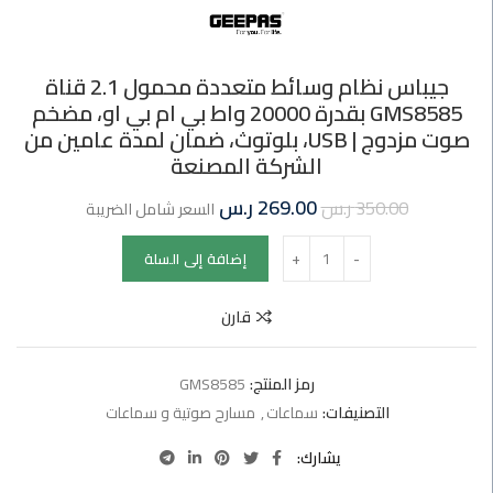
جيباس نظام وسائط متعددة محمول 2.1 قناة
GMS8585 بقدرة 20000 واط بي ام بي او، مضخم
صوت مزدوج | USB، بلوتوث، ضمان لمدة عامين من
الشركة المصنعة
269.00
ر.س
350.00
ر.س
السعر شامل الضريبة
إضافة إلى السلة
قارن
رمز المنتج:
GMS8585
التصنيفات:
سماعات
,
مسارح صوتية و سماعات
يشارك