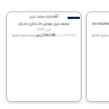
-4%
مكيف جري موديل 24 جداري حار بارد
جري GREE
2,547.00
ر.س
2,650.00
ر.س
 شامل الضريبة
السعر شامل الضريبة