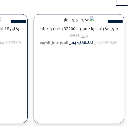
-6%
-3%
جري مكيف هواء سبليت 32200 وحدة بارد بارد
نيك
مع واي فاي – GWC36QF-D3NTB4G
جري GREE
4,086.00
ر.س
4,200.00
ر.س
1,775.00
ر.
السعر شامل الضريبة