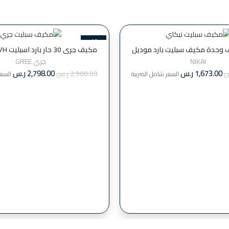
-4%
اي 18الف وحدة مكيف سبليت بارد موديل
مكيف جري 30 حار بارد اسبليت 00130GRW/H
nsac18136c22
NIKAI
جري GREE
1,673.00
ر.س
2,798.00
ر.س
س
2,900.00
ر.س
السعر شامل الضريبة
السعر