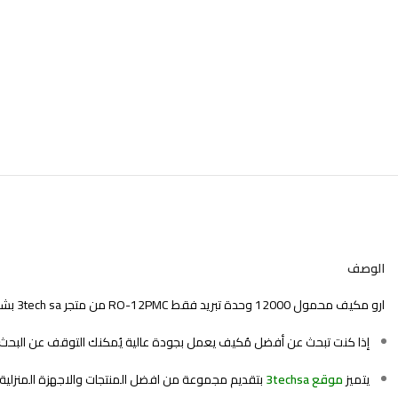
الوصف
ارو مكيف محمول
12000 وحدة تبريد فقط RO-12PMC من متجر 3tech sa بشكل عصري ومميز سوف يتناسب مع ذوقك.
إذا كنت تبحث عن أفضل مُكيف يعمل بجودة عالية يُمكنك التوقف عن البحث 
يتميز
موقع 3techsa
بتقديم مجموعة من افضل المنتجات والاجهزة المنزلية