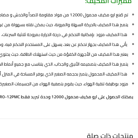
مميزات المكيف:
تم صُنع
ارو مكيف محمول
12000 من مواد مقاومة للصدأ والخدش و مضادة للتآكل لأنه صُنع من أفضل المواد والخامات العالمية.
يتميز هذا المكيف بالحركة السهلة والمرونة، حيث يمكن نقله بسهولة من غ
هذا المكيف مزود بإمكانية التحكم في درجة الحرارة بمروحة ثلاثية السرعات، 
يأتي هذا المكيف بجهاز تحكم عن بعد، يسهل على المستخدم التحكم فيه، وذ
يعتبر هذا المكيف من الأجهزة الكفؤة من حيث استهلاك الطاقة، حيث يحتوي على محرك DC Inverter الذي يعمل على توفير 
يتميز هذا المكيف بتصميمه الأنيق والجذاب، الذي يتناسب مع جميع أنماط الدي
هذا المكيف المحمول يتميز بحجمه الصغير الذي يوفر المساحة في المنزل أو
مزود بوظيفة تنقية الهواء، حيث يقوم بتصفية الهواء من الجسيمات الصغيرة و
يمكنك الحصول على ارو مكيف محمول 12000 وحدة تبريد فقط RO-12PMC من
منتجات ذات صلة