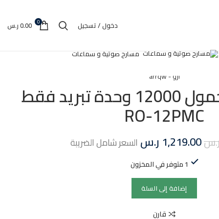
0
دخول / تسجيل
0.00
ر.س
مسارح صوتية و سماعات
ارو - arrqw
ارو مكيف محمول 12000 وحدة تبريد فقط
RO-12PMC
1,219.00
ر.س
.س
السعر شامل الضريبة
1 متوفر في المخزون
إضافة إلى السلة
قارن