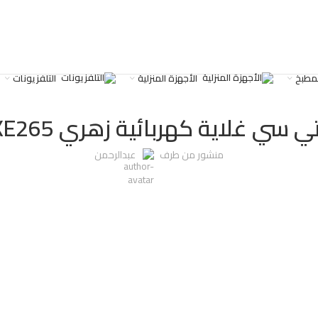
لمطبخ
الأجهزة المنزلية
التلفزيونات
,
,
كهربائية : 220-240 فولت
غير مصنف
معزول بالداخل بطبقة من الاستانليس ستيل 304</P
ي سي غلاية كهربائية زهري H-KE265
منشور من طرف
عبدالرحمن