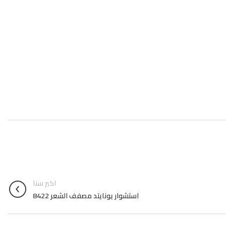
اكبر سنا
استشوار يونايتد مصفف الشعر 8422