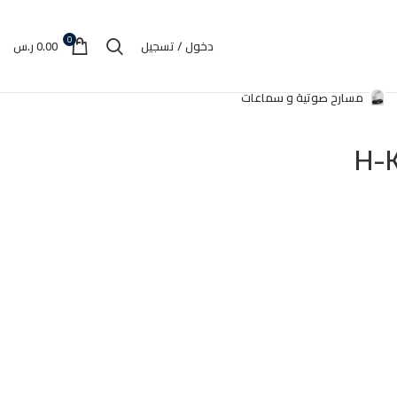
0
دخول / تسجيل
0.00
ر.س
مسارح صوتية و سماعات
,
نظام توقف عند الوصول لدرجه الغليان او عند تبخر او نفاذ الماء</P