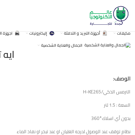
مكيفات
أجهزة التبريد و التدفئة
إليكترونيات
اجهزة ا
,
,
50/60 هيرتز
البدء بالغليان اوتوماتيكيا من خلال ضغطة زر واحدة</P
القوة ال
الجمال والعناية الشخصية
ايه ت
الوصف:
الترمس الذكي/H-KE265
السعة : 1.5 لتر
بدون أي اسلاك°360
نظام توقف عند الوصول لدرجه الغليان او عند تبخر او نفاذ الماء