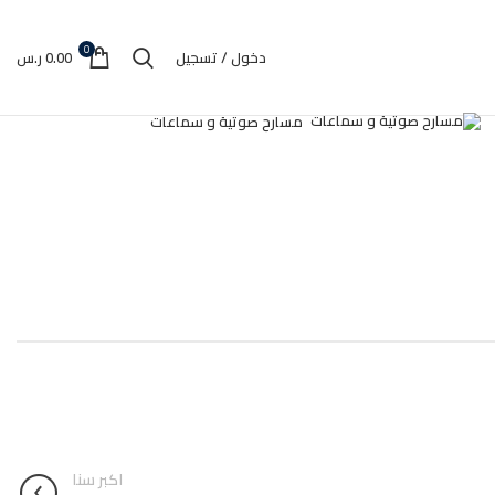
0
دخول / تسجيل
0.00
ر.س
مسارح صوتية و سماعات
اكبر سنا