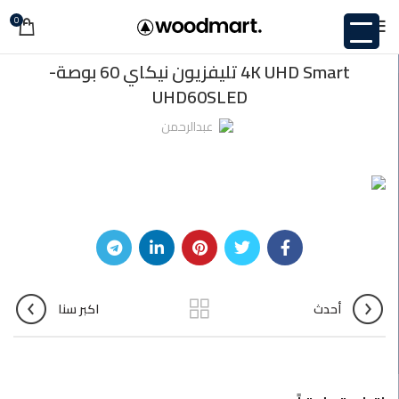
0
غير مصنف
4K UHD Smart تليفزيون نيكاي 60 بوصة-
UHD60SLED
عبدالرحمن
أحدث
اكبر سنا