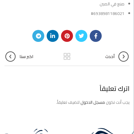
صنع في الصين
#6938981186021
أحدث
اكبر سنا
اترك تعليقاً
يجب أنت تكون
مسجل الدخول
لتضيف تعليقاً.