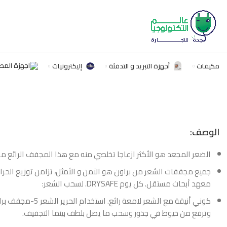
الخصائص: كابل 2 متر، فولت: 220 - 240، اللون أسود </LI
مكيفات
أجهزة التبريد و التدفئة
إليكترونيات
الوصف:
الضعر المجعد هو الأكثر ازعاجا تخلصي منه مع هذا المجفف الرائع م
جميع مجففات الشعر من براون هو الآمن و الأمثل، تزامن توزيع الحرا
معهد أبحاث مستقل. كل يوم DRYSAFE. لسحب الشعر:
كوني أنيقة مع 
وترفع من خيوط في جذور وسحب ما يصل بلطف بينما التجفيف.