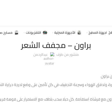
,
الضعر المجعد هو الأكثر ازعاجا تخلصي منه مع هذا المجفف الر
اجهزة المطبخ
الأجهزة المنزلية
التلفزيونات
مسارح صو
براون – مجفف الشعر
منشور من طرف
عبدالرحمن
ن براون
رة، وتدفق الهواء وسرعة التجفيف في كل تأمين على وضع لدرجة حرارة التج
الشعر لامعة رائع. استخدام الحرير الشعر 5-مجفف براون مع فرشاة استقامة. كل حبلا سحب بلطف مع الا