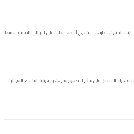
جفف براون يساعدك على ترويض بدة الخاص بك وإلى إنجاز تحقيق الطبيعي، متموج أو حتى نظرة على التوالي. المرفق مشط
ى قسم من الشعر كنت تعمل على، لذلك عليك الحصول على نتائج التصميم سريعة ودقيقة. استمتع السيطرة