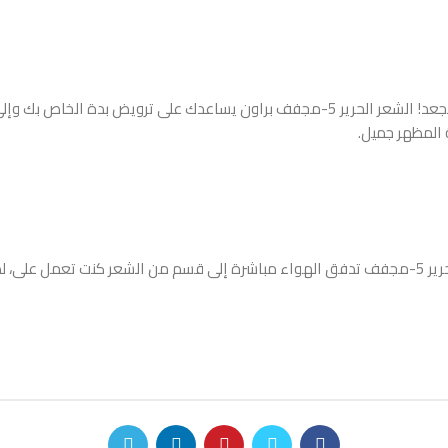
الشعر المجعد هو شيء من الجمال – لو لم يكن لالتشابك والشعر المجعد! الشعر الحرير 5-م
المظهر جميل.
الحصول على طريقتك حق بالضبط! فوهة المكثف من براون الشعر الحرير 5-مجفف تدفق الهواء مباشرة إل