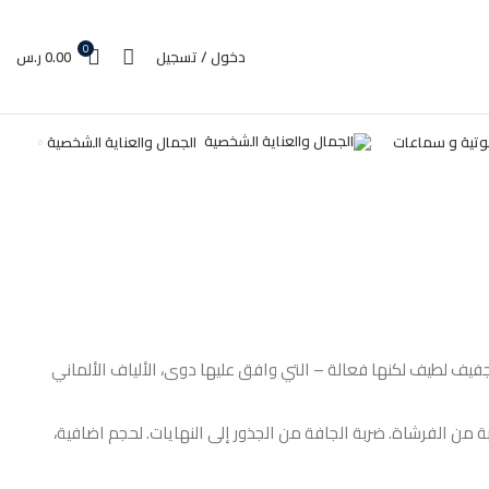
0
دخول / تسجيل
0.00
ر.س
,
ائع من براون </LI
غير مصنف
تية و سماعات
الجمال والعناية الشخصية
فيف لطيف لكنها فعالة – التي وافق عليها دوى، الألياف الألماني
ستمرار على فوهة قريبة من الفرشاة. ضربة الجافة من الجذور إلى النهايات. لحجم اضافية،