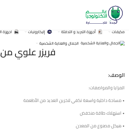
مكيفات
أجهزة التبريد و التدفئة
إليكترونيات
اجهزة ا
• أبعاد المنتج: الارتفاع: 1170 ملم ، العرض: 646 ملم ، العمق: 716 ملم</P
الجمال والعناية الشخصية
فريزر علوي من لونا ، 11.25 قدم مكعب ، معدن 
الوصف:
المزايا والمواصفات:
• مساحة داخلية واسعة تكفي لتخزين العديد من الأطعمة
• استهلاك طاقة منخفض
• هيكل مصنوع من المعدن