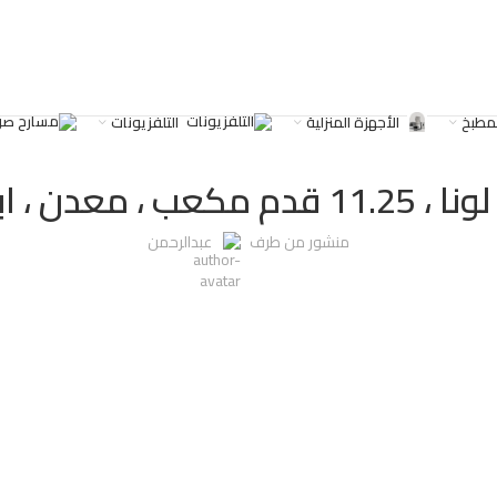
لمطبخ
الأجهزة المنزلية
التلفزيونات
,
• مساحة داخلية واسعة تكفي لتخزين العدي
، ابيض ، LRF-410
منشور من طرف
عبدالرحمن