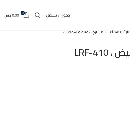
0
دخول / تسجيل
0.00
ر.س
مسارح صوتية و سماعات
,
د من الأطعمة</P
غير مصنف