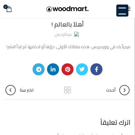
0
غير مصنف
أهلاً بالعالم !
عبدالرحمن
مرحباً بك في ووردبريس. هذه مقالتك الأولى. حررّها أو احذفها، ثم ابدأ النشر!
أحدث
اكبر سنا
اترك تعليقاً