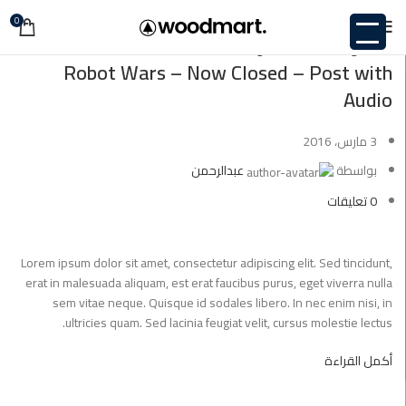
0
03
مارس
Design
,
News
,
Uncategorized
Robot Wars – Now Closed – Post with
Audio
3 مارس، 2016
بواسطة
عبدالرحمن
0
تعليقات
Lorem ipsum dolor sit amet, consectetur adipiscing elit. Sed tincidunt,
erat in malesuada aliquam, est erat faucibus purus, eget viverra nulla
sem vitae neque. Quisque id sodales libero. In nec enim nisi, in
ultricies quam. Sed lacinia feugiat velit, cursus molestie lectus.
أكمل القراءة