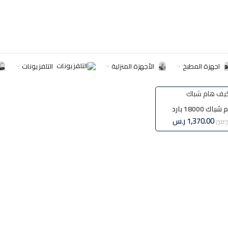
تحت الوسم “مكيفات haam”
اجهزة المطبخ
الأجهزة المنزلية
التلفزيونات
مكيف هام شباك 18000 بارد
HM18CWM2
1,370.00
ر.س
ر.س