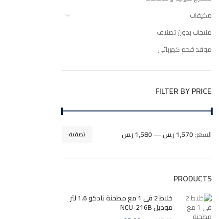
مكيفات
منتجات بدون تصنيف
موقد فحم كهربائي
FILTER BY PRICE
السعر:
1,570 ر.س
—
1,580 ر.س
تصفية
PRODUCTS
خلاط 2 فى 1 مع مطحنة نادكو 1.6 لتر
موديل NCU-216B