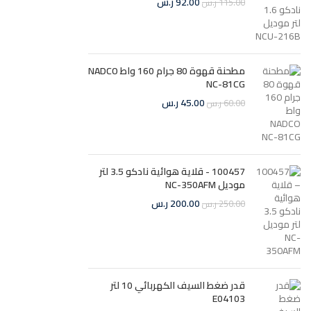
92.00
ر.س
115.00
ر.س
مطحنة قهوة 80 جرام 160 واط NADCO
NC-81CG
45.00
ر.س
60.00
ر.س
100457 - قلاية هوائية نادكو 3.5 لتر
موديل NC-350AFM
200.00
ر.س
250.00
ر.س
قدر ضغط السيف الكهربائي 10 لتر
E04103