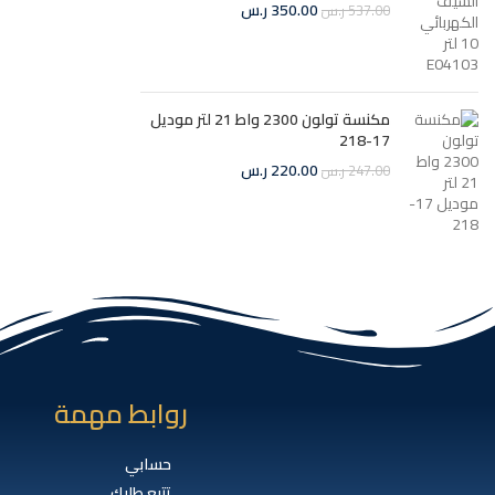
350.00
ر.س
537.00
ر.س
مكنسة تولون 2300 واط 21 لتر موديل
17-218
220.00
ر.س
247.00
ر.س
روابط مهمة
حسابي
تتبع طلبك